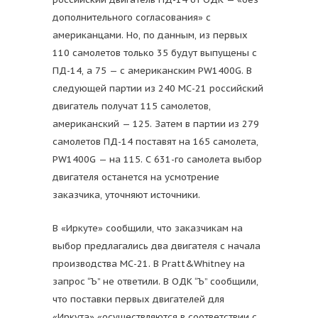
дополнительного согласования» с
американцами. Но, по данным, из первых
110 самолетов только 35 будут выпущены с
ПД-14, а 75 — с американским PW1400G. В
следующей партии из 240 МС-21 российский
двигатель получат 115 самолетов,
американский — 125. Затем в партии из 279
самолетов ПД-14 поставят на 165 самолета,
PW1400G — на 115. С 631-го самолета выбор
двигателя останется на усмотрение
заказчика, уточняют источники.
В «Иркуте» сообщили, что заказчикам на
выбор предлагались два двигателя с начала
производства МС-21. В Pratt&Whitney на
запрос “Ъ” не ответили. В ОДК “Ъ” сообщили,
что поставки первых двигателей для
«Иркута» «осуществляются в соответствии с