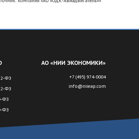
точник: компания «
АО «ОДК-Авиадвигатель»
»
О
АО «НИИ ЭКОНОМИКИ»
+7 (495) 974-0004
62-ФЗ
info@niieap.com
72-ФЗ
0-ФЗ
0-ФЗ