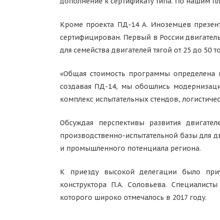
дополнение к сертификату типа. По нашим пл
Кроме проекта ПД-14 А. Иноземцев презент
сертифицирован. Первый в России двигатель
для семейства двигателей тягой от 25 до 50 т
«Общая стоимость программы определена в 
создавая ПД-14, мы обошлись модернизаци
комплекс испытательных стендов, логистичес
Обсуждая перспективы развития двигател
производственно-испытательной базы для дв
и промышленного потенциала региона.
К приезду высокой делегации было приу
конструктора П.А. Соловьева. Специалист
которого широко отмечалось в 2017 году.