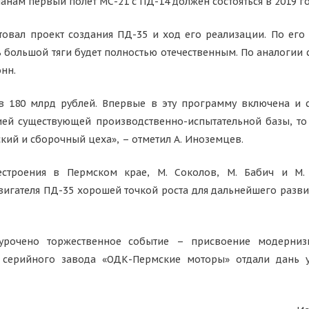
анам первый полет МС-21 с ПД-14 должен состояться в 2019 го
овал проект создания ПД-35 и ход его реализации. По его 
 большой тяги будет полностью отечественным. По аналогии
онн.
180 млрд рублей. Впервые в эту программу включена и ст
ей существующей производственно-испытательной базы, то
кий и сборочный цеха», – отметил А. Иноземцев.
естроения в Пермском крае, М. Соколов, М. Бабич и М.
игателя ПД-35 хорошей точкой роста для дальнейшего разви
рочено торжественное событие – присвоение модерниз
ы серийного завода «ОДК-Пермские моторы» отдали дань у