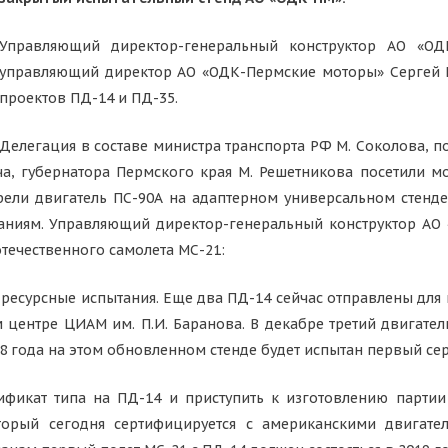
Управляющий директор-генеральный конструктор АО «ОД
управляющий директор АО «ОДК-Пермские моторы» Сергей П
проектов ПД-14 и ПД-35.
Делегация в составе министра транспорта РФ М. Соколова, 
а, губернатора Пермского края М. Решетникова посетили 
рели двигатель ПС-90А на адаптерном универсальном стенде
таниям. Управляющий директор-генеральный конструктор АО
течественного самолета МС-21:
т ресурсные испытания. Еще два ПД-14 сейчас отправлены дл
 центре ЦИАМ им. П.И. Баранова. В декабре третий двигате
18 года на этом обновленном стенде будет испытан первый се
фикат типа на ПД-14 и приступить к изготовлению партии 
торый сегодня сертифицируется с американскими двигате