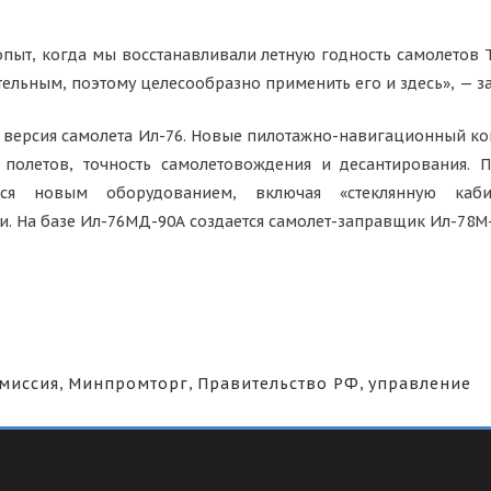
пыт, когда мы восстанавливали летную годность самолетов 
тельным, поэтому целесообразно применить его и здесь», — з
версия самолета Ил-76. Новые пилотажно-навигационный ком
 полетов, точность самолетовождения и десантирования. 
ется новым оборудованием, включая «стеклянную каби
. На базе Ил-76МД-90А создается самолет-заправщик Ил-78М-
миссия
,
Минпромторг
,
Правительство РФ
,
управление