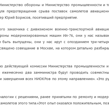
Министерство обороны и Министерство промышленности и т
для предотвращения срыва поставок самолетов авиацион
ер Юрий Борисов, посетивший предприятие.
ого заказчика с дивизионом военно-транспортной авиаци
роны модернизированных машин Ил-76, они у нас называю
быть выпущены, они у нас идут с опозданием три-четыре
священо совещание в Москве, на котором детально разбирал
но действующей комиссии Министерства промышленности и
ки ежемесячно два замминистра будут проводить совмест
 и завершения всех НИОКРов по этому направлению». «Это ру
аналогии с решениями, ранее принятыми по ремонту и моде
амолетов этого типа.»Этот опыт оказался положительным, поэ