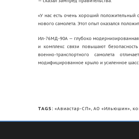
— сказал зампред правительства.
«У нас есть очень хороший положительный о
нового самолета. Этот опыт оказался положи
Ил-76МД-90А — глубоко модернизированная 
и комплекс связи повышают безопасность
военно-транспортного самолета отлича
модифицированное крыло и усиленное шасси
TAGS:
«Авиастар-СП»
,
АО «Ильюшин»
,
ко