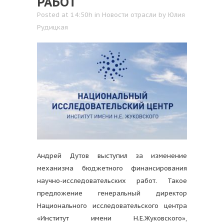
РАБОТ
Posted at 14:50h
in
Новости отрасли
by
Юлия
Рудицкая
Андрей Дутов выступил за изменение
механизма бюджетного финансирования
научно-исследовательских работ.
Такое
предложение генеральный директор
Национального исследовательского центра
«Институт имени Н.Е.Жуковского»,