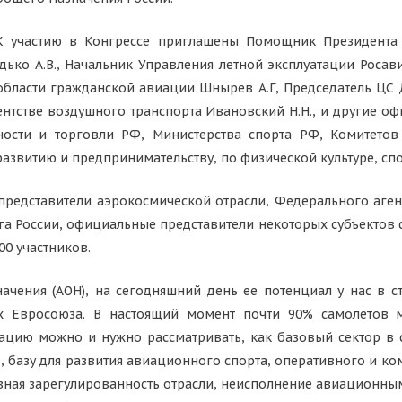
К участию в Конгрессе приглашены Помощник Президента 
дько А.В., Начальник Управления летной эксплуатации Росав
области гражданской авиации Шнырев А.Г, Председатель ЦС 
нтстве воздушного транспорта Ивановский Н.Н., и другие оф
ости и торговли РФ, Министерства спорта РФ, Комитето
звитию и предпринимательству, по физической культуре, спо
 представители аэрокосмической отрасли, Федерального аген
России, официальные представители некоторых субъектов 
00 участников.
чения (АОН), на сегодняшний день ее потенциал у нас в с
 Евросоюза. В настоящий момент почти 90% самолетов м
цию можно и нужно рассматривать, как базовый сектор в с
 базу для развития авиационного спорта, оперативного и к
тивная зарегулированность отрасли, неисполнение авиационны