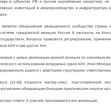
ава в субъектах РФ и прочая нормативная казуистика, не
ативных инвестиций в авиапроизводство и инфраструктуру 
док.
а является объединение авиационного сообщества страны
системе гражданской авиации России. В частности, на Кон
 государством, вопросы правового регулирования, примен
ов АОН и ряд других тем.
орандум с целью реализации единой позиции по ключевым в
ерческого использования воздушных судов АОН. Этим Мемор
урированному диалогу с властными структурами, ответственны
са (13-00) откроется мастер-класс, подготовленный эксп
портсменами обладающим большим практическим опытом орга
вопрос-ответ». К участию приглашаются все желающие.