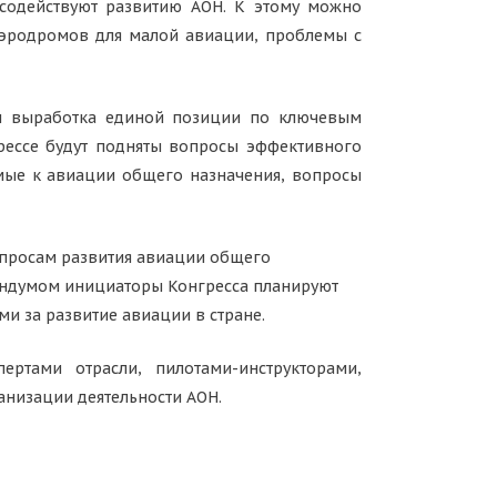
 содействуют развитию АОН. К этому можно
аэродромов для малой авиации, проблемы с
 и выработка единой позиции по ключевым
грессе будут подняты вопросы эффективного
имые к авиации общего назначения, вопросы
опросам развития авиации общего
андумом инициаторы Конгресса планируют
ми за развитие авиации в стране.
ертами отрасли, пилотами-инструкторами,
низации деятельности АОН.