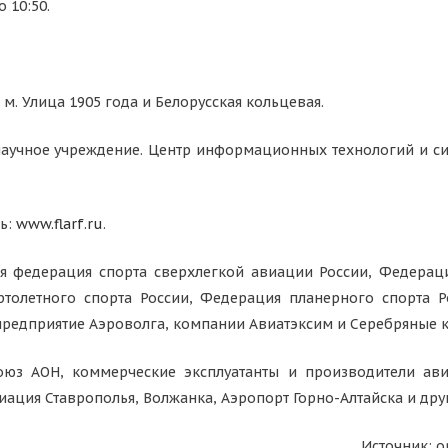
 10:50.
т. м. Улица 1905 года и Белорусская кольцевая.
аучное учреждение. Центр информационных технологий и си
ь:
www.flarf.ru
.
я федерация спорта сверхлегкой авиации России, Федерац
ртолетного спорта России, Федерация планерного спорта Р
предприятие Аэроволга, компании Авиатэксим и Серебряные к
юз АОН, коммерческие эксплуатанты и производители ави
виация Ставрополья, Волжанка, Аэропорт Горно-Алтайска и дру
Источник: о