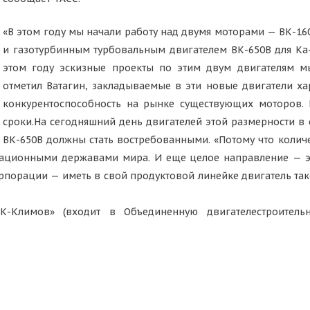
«В этом году мы начали работу над двумя моторами — ВК-1600
и газотурбинным турбовальным двигателем ВК-650В для Ка-
этом году эскизные проекты по этим двум двигателям мы
отметил Ватагин, закладываемые в эти новые двигатели х
конкурентоспособность на рынке существующих моторов. 
сроки.На сегодняшний день двигателей этой размерности в с
ВК-650В должны стать востребованными. «Потому что колич
виационными державами мира. И еще целое направление — эт
орпорации — иметь в свой продуктовой линейке двигатель та
ДК-Климов» (входит в Объединенную двигателестроитель