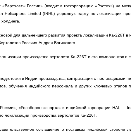
г «Вертолеты России» (входит в госкорпорацию «Ростех») на меж
n Helicopters Limited (IRHL) дорожную карту по локализации пр
 холдинга.
сновой для дальнейшего развития проекта локализации Ка-226Т в 
Вертолетов России» Андрея Богинского.
рганизации производства вертолета Ка-226Т и его компонентов в 
 подготовки в Индии производства, контрактации с поставщиками, п
ов, обучения индийского персонала и других ключевых этапов п
оссии», «Рособоронэкспорта» и индийской корпорации HAL — Indo
по локализации производства вертолетов Ка-226Т.
авительственное соглашение о поставках индийской стороне ле