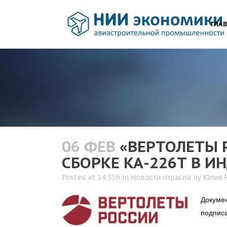
ГЛА
06 ФЕВ
«ВЕРТОЛЕТЫ 
СБОРКЕ КА-226Т В И
Posted at 14:35h
in
Новости отрасли
by
Юлия 
Докумен
подписа