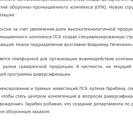
тий оборонно-промышленного комплекса (ОПК). Новую стру
изации.
ссии за счет увеличения доли высокотехнологичной проду
ышленного комплекса ПСБ создал специализированную стру
аций. Новое подразделение возглавил Владимир Печенкин»,
вляется платформой для организации взаимодействия компа
ми рынка гражданской продукции. В частности, на текущи
щей программы диверсификации.
нсирования и прямых инвестиций ПСБ Артема Гарибяна, сл
 чтобы стать центром компетенций в вопросах диверсифика
вождение». Гарибян добавил, что создание департамента по
ым оборонным заказом.