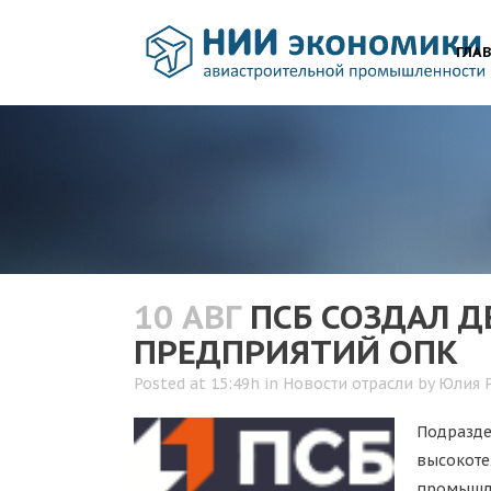
ГЛА
10 АВГ
ПСБ СОЗДАЛ 
ПРЕДПРИЯТИЙ ОПК
Posted at 15:49h
in
Новости отрасли
by
Юлия 
Подразд
высокоте
промышл