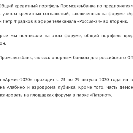
Общий кредитный портфель Промсвязьбанка по предприятия
с учетом кредитных соглашений, заключенных на форуме «Ар
и Петр Фрадков в эфире телеканала «
Россия-24
» во вторник.
торые мы подписали на этом форуме, общий портфель кред
он.
Промсвязьбанк, являясь опорным банком для российского ОП
«Армия-2020» проходит с 23 по 29 августа 2020 года на т
она Алабино и аэродрома Кубинка. Кроме того, часть демо
анслировать на площадках форума в парке «Патриот».