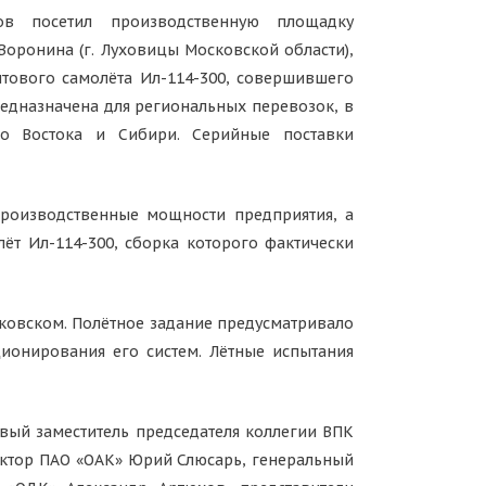
ов посетил производственную площадку
Воронина (г. Луховицы Московской области),
нтового самолёта Ил-114-300, совершившего
редназначена для региональных перевозок, в
го Востока и Сибири. Серийные поставки
роизводственные мощности предприятия, а
ёт Ил-114-300, сборка которого фактически
уковском. Полётное задание предусматривало
ционирования его систем. Лётные испытания
вый заместитель председателя коллегии ВПК
ектор ПАО «ОАК» Юрий Слюсарь, генеральный