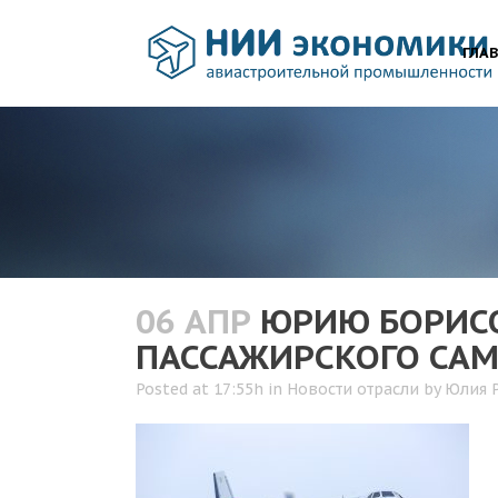
ГЛА
06 АПР
ЮРИЮ БОРИСО
ПАССАЖИРСКОГО САМ
Posted at 17:55h
in
Новости отрасли
by
Юлия 