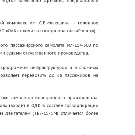
 «ОДК» Александр Артюхов, представители
ый комплекс им. С.В.Ильюшина – головное
О «ОАК» входит в госкорпорацию «Ростех»).
ого пассажирского самолёта Ил-114-300 по
и судами отечественного производства.
 аэродромной инфраструктурой и в сложных
позволяет перевозить до 68 пассажиров на
акже самолётов иностранного производства.
ов» (входит в ОДК в составе госкорпорации
м двигателем (ТВ7-117СМ) отличается более