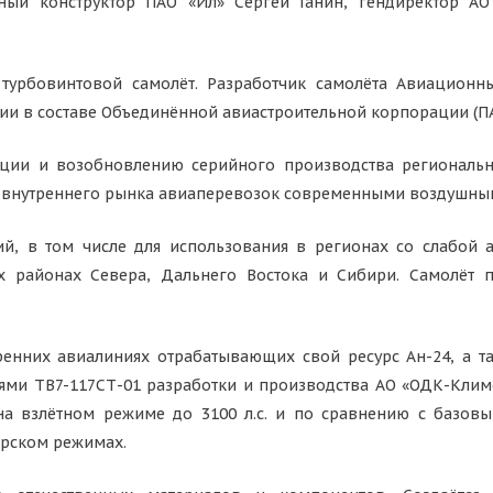
ный конструктор ПАО «Ил» Сергей Ганин, гендиректор АО
 турбовинтовой самолёт. Разработчик самолёта Авиационн
и в составе Объединённой авиастроительной корпорации (ПА
ции и возобновлению серийного производства региональн
 внутреннего рынка авиаперевозок современными воздушным
ний, в том числе для использования в регионах со слабой
х районах Севера, Дальнего Востока и Сибири. Самолёт 
.
енних авиалиниях отрабатывающих свой ресурс Ан-24, а т
ми ТВ7-117СТ-01 разработки и производства АО «ОДК-Клим
на взлётном режиме до 3100 л.с. и по сравнению с базовы
ерском режимах.