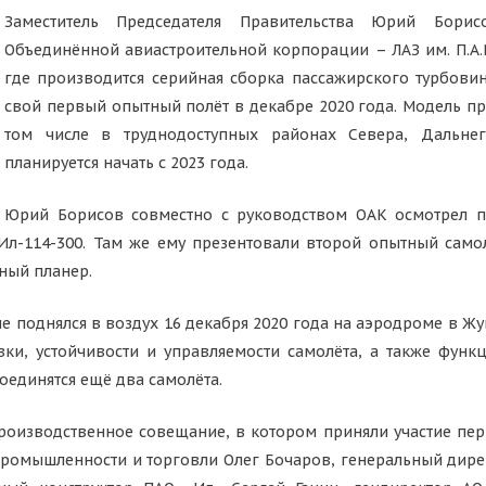
Заместитель Председателя Правительства Юрий Борис
Объединённой авиастроительной корпорации – ЛАЗ им. П.А.
где производится серийная сборка пассажирского турбови
свой первый опытный полёт в декабре 2020 года. Модель п
том числе в труднодоступных районах Севера, Дальне
планируется начать с 2023 года.
Юрий Борисов совместно с руководством ОАК осмотрел п
Ил-114-300. Там же ему презентовали второй опытный самол
ный планер.
 поднялся в воздух 16 декабря 2020 года на аэродроме в Ж
и, устойчивости и управляемости самолёта, а также функ
единятся ещё два самолёта.
оизводственное совещание, в котором приняли участие пер
промышленности и торговли Олег Бочаров, генеральный дир