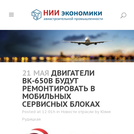
21 МАЯ
ДВИГАТЕЛИ
ВК-650В БУДУТ
РЕМОНТИРОВАТЬ В
МОБИЛЬНЫХ
СЕРВИСНЫХ БЛОКАХ
Posted at 12:01h
in
Новости отрасли
by
Юлия
Рудицкая