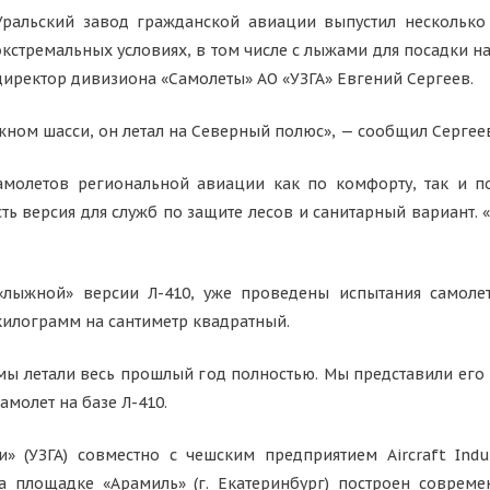
Уральский завод гражданской авиации выпустил несколько 
экстремальных условиях, в том числе с лыжами для посадки на
директор дивизиона «Самолеты» АО «УЗГА» Евгений Сергеев.
жном шасси, он летал на Северный полюс», — сообщил Сергее
амолетов региональной авиации как по комфорту, так и п
ь версия для служб по защите лесов и санитарный вариант. 
«лыжной» версии Л-410, уже проведены испытания самол
 килограмм на сантиметр квадратный.
мы летали весь прошлый год полностью. Мы представили его 
молет на базе Л-410.
» (УЗГА) совместно с чешским предприятием Aircraft Indu
На площадке «Арамиль» (г. Екатеринбург) построен соврем