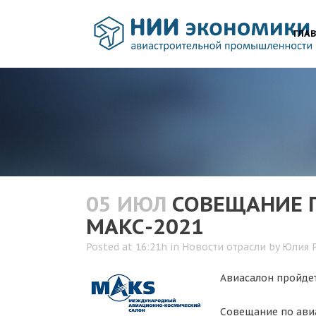
ГЛА
05 ИЮЛ
СОВЕЩАНИЕ П
МАКС-2021
Posted at 16:21h
in
Новости отрасли
by
Юлия 
Авиасалон пройдет
Совещание по авиа