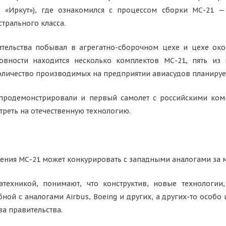
 «Иркут»), где ознакомился с процессом сборки МС-21 —
трального класса.
ительства побывал в агрегатно-сборочном цехе и цехе око
товности находится несколько комплектов МС-21, пять из
личество производимых на предприятии авиасудов планирует
продемонстрировали и первый самолет с российскими ком
реть на отечественную технологию.
ления МС-21 может конкурировать с западными аналогами за
техникой, понимают, что конструктив, новые технологии,
ной с аналогами Airbus, Boeing и других, а других-то особо 
ва правительства.