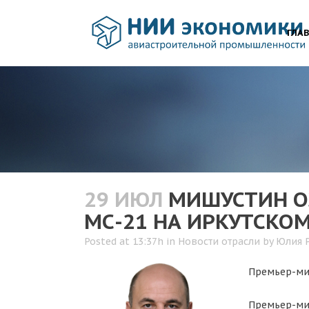
ГЛА
29 ИЮЛ
МИШУСТИН ОЗ
МС-21 НА ИРКУТСКО
Posted at 13:37h
in
Новости отрасли
by
Юлия 
Премьер-мин
Премьер-м