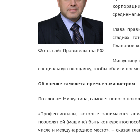
корпорации
среднемагис
Глава прав
стадиях го
Плановое ко
Фото: сайт Правительства РФ
Мишустину 
специальную площадку, чтобы вблизи посмот
Об оценке самолета премьер-министром
По словам Мишустина, самолет нового поко
«Профессионалы, которые занимаются авиа
позволят ей (машине) быть конкурентоспособ
числе и международное место», — сказал гла