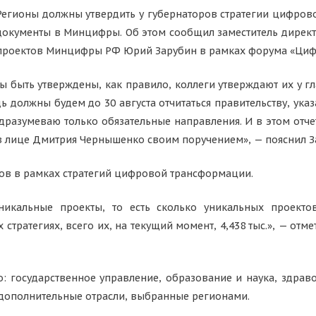
Регионы должны утвердить у губернаторов стратегии цифрово
документы в Минцифры. Об этом сообщил заместитель дирек
проектов Минцифры РФ Юрий Зарубин в рамках форума «Циф
ны быть утверждены, как правило, коллеги утверждают их у 
должны будем до 30 августа отчитаться правительству, указа
дразумеваю только обязательные направления. И в этом отч
в лице Дмитрия Чернышенко своим поручением», — пояснил З
ктов в рамках стратегий цифровой трансформации.
икальные проекты, то есть сколько уникальных проекто
стратегиях, всего их, на текущий момент, 4,438 тыс.», — отме
о: государственное управление, образование и наука, здраво
 дополнительные отрасли, выбранные регионами.