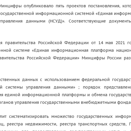
Минцифры опубликовало пять проектов постановления, кот
государственной информационной системой «Единая информ
управления данными (НСУД)». Соответствующие докумен
ния правительства Российской Федерации от 14 мая 2021
онной системе «Единая информационная платформа национ
авительства Российской Федерации» Минцифры России раз
арственных данных с использованием федеральной государ
 системы управления данными» ; порядок представлен
ия единой информационной платформы и обмена государст
органов управления государственными внебюджетными фондам
ит систематизировать множество государственных информ
ц, реестра недвижимости, реестра транспортных средств,