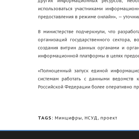
других информационных ресурсов, необх
использоваться участниками информацион
предоставления в режиме онлайн», — уточн
В министерстве подчеркнули, что разраб
организаций государственного сектора, 
создания витрин данных органами и орга
информационной платформы в целях предост
«Полноценный запуск единой информацио
системам работать с данными ведомств 
Российской Федерации более оперативно п
TAGS:
Минцифры
,
НСУД
,
проект