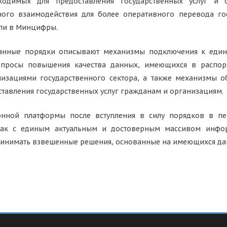
одимых для предоставления государственных услуг и о
ного взаимодействия для более оперативного перевода го
или в Минцифры.
отанные порядки описывают механизмы подключения к ед
вопросы повышения качества данных, имеющихся в распор
низациями государственного сектора, а также механизмы 
авления государственных услуг гражданам и организациям.
нной платформы после вступления в силу порядков в пер
как с единым актуальным и достоверным массивом инфор
ринимать взвешенные решения, основанные на имеющихся да