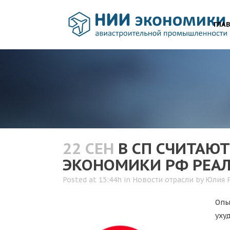
ГЛА
22 СЕН
В СП СЧИТАЮТ
ЭКОНОМИКИ РФ РЕАЛ
Posted at 15:44h
in
Новости отрасли
by
Юлия 
Опы
уху