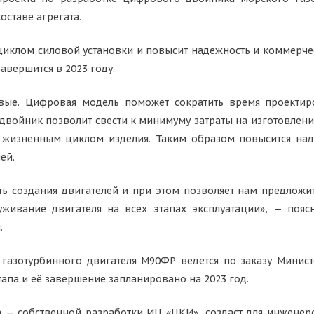
составе агрегата.
циклом силовой установки и повысит надежность и коммерче
авершится в 2023 году.
вые. Цифровая модель поможет сократить время проектир
 двойник позволит свести к минимуму затраты на изготовлен
 жизненным циклом изделия. Таким образом повысится над
ей.
ь создания двигателей и при этом позволяет нам предложи
живание двигателя на всех этапах эксплуатации», — пояс
.
газотурбинного двигателя М90ФР ведется по заказу Минист
тапа и её завершение запланировано на 2023 год.
— собственной разработки ИЦ «ЦКИ», создаст для инженер