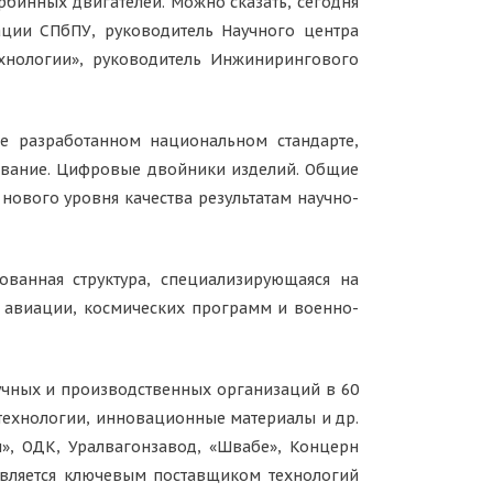
рбинных двигателей. Можно сказать, сегодня
ации СПбПУ, руководитель Научного центра
нологии», руководитель Инжинирингового
е разработанном национальном стандарте,
ование. Цифровые двойники изделий. Общие
нового уровня качества результатам научно-
ованная структура, специализирующаяся на
й авиации, космических программ и военно-
учных и производственных организаций в 60
технологии, инновационные материалы и др.
и», ОДК, Уралвагонзавод, «Швабе», Концерн
 является ключевым поставщиком технологий