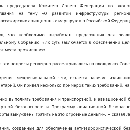
ль председателя Комитета Совета Федерации по экон
лушания на тему «О развитии инфраструктуры регио
ассажирских авиационных маршрутов в Российской Федерац
ул, что необходимо выработать предложения для реали
ьному Собранию. «Их суть заключается в обеспечении цел
от места проживания».
да эти вопросы регулярно рассматривались на площадках Сов
ение межрегиональной сети, остается наличие излишних
ентарий. Он привел несколько примеров таких требований, на
о выполнять требования и транспортной, и авиационной бе
ортной безопасности и Программу авиационной безопасн
порты вынуждены тратить на это огромные деньги», — сказал Л
ания, созданные для обеспечения антитеррористической бе