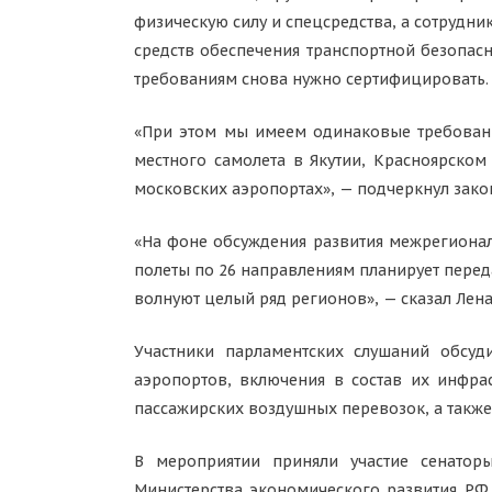
физическую силу и спецсредства, а сотрудни
средств обеспечения транспортной безопас
требованиям снова нужно сертифицировать.
«При этом мы имеем одинаковые требовани
местного самолета в Якутии, Красноярском
московских аэропортах», — подчеркнул зако
«На фоне обсуждения развития межрегионал
полеты по 26 направлениям планирует пере
волнуют целый ряд регионов», — сказал Лен
Участники парламентских слушаний обсу
аэропортов, включения в состав их инфра
пассажирских воздушных перевозок, а такж
В мероприятии приняли участие сенатор
Министерства экономического развития РФ,