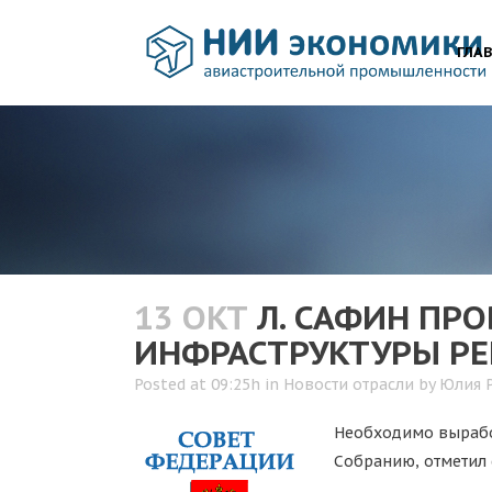
ГЛА
13 ОКТ
Л. САФИН ПР
ИНФРАСТРУКТУРЫ Р
Posted at 09:25h
in
Новости отрасли
by
Юлия 
Необходимо вырабо
Собранию, отметил 