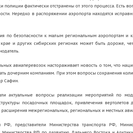
ки полиции фактически отстранены от этого процесса. Есть в
ности. Нередко в распоряжении аэропорта находятся исправн
я по безопасности к малым региональным аэропортам и к
 крае и других сибирских регионах может быть дороже, ч
нодатель.
ьных авиаперевозок настораживает новость о том, что нац
дать дочерним компаниям. При этом вопросы сохранения кол
ар Сафин.
дили актуальные вопросы реализации мероприятий по мод
структуры посадочных площадок, привлечения вертолетов 
е расширения межрегиональных, региональных и местных ав
ы РФ, представители Министерства транспорта РФ, Мини
 Министерства РФ по развитию Дальнего Востока и Арктик