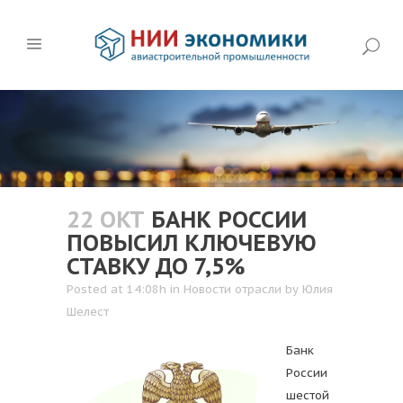
22 ОКТ
БАНК РОССИИ
ПОВЫСИЛ КЛЮЧЕВУЮ
СТАВКУ ДО 7,5%
Posted at 14:08h
in
Новости отрасли
by
Юлия
Шелест
Банк
России
шестой