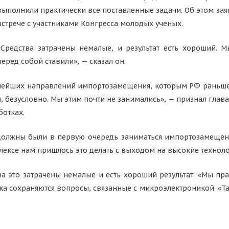
выполнили практически все поставленные задачи. Об этом зая
встрече с участниками Конгресса молодых ученых.
«Средства затрачены немалые, и результат есть хороший. 
перед собой ставили», — сказал он.
ейших направлений импортозамещения, которым РФ раньше п
езусловно. Мы этим почти не занимались», — признал глава 
ботках.
ы должны были в первую очередь заниматься импортозамещ
се нам пришлось это делать с выходом на высокие технологи
на это затрачены немалые и есть хороший результат. «Мы пр
ока сохраняются вопросы, связанные с микроэлектроникой. «Там