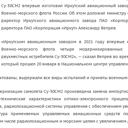
Су-30СМ2 впервые изготовил Иркутский авиационный завод
Военно-морского флота России. Об этом доложил министру
директор Иркутского авиационного завода ПАО «Корпор
директора ПАО «Корпорация «Иркут» Александр Вепрев.
«Иркутским авиационным заводом в 2021 году впервые 
Военно-морского флота четыре модернизированных 
двухместных истребителя Су-30СМ2», — сказал Вепрев во вр
который прошел 20 января в Национальном центре управлен
ектованы, выдержали все виды испытаний и приняты военным 
одернизации самолета Су-30СМ2 произведена замена импортно
-технические характеристики оптико-электронного прицел
я, радиолокационной системы управления с обеспечением у
тура применяемых управляемых авиационных средств пора
ом числе радиолокационным и морским целям с увеличением 