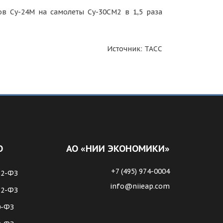
в Су-24М на самолеты Су-30СМ2 в 1,5 раза
Источник: ТАСС
О
АО «НИИ ЭКОНОМИКИ»
+7 (495) 974-0004
62-ФЗ
info@niieap.com
72-ФЗ
0-ФЗ