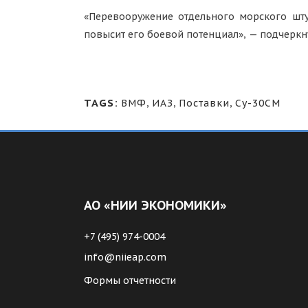
«Перевооружение отдельного морского шту
повысит его боевой потенциал», — подчеркн
TAGS:
ВМФ
,
ИАЗ
,
Поставки
,
Су-30СМ
АО «НИИ ЭКОНОМИКИ»
+7 (495) 974-0004
info@niieap.com
Формы отчетности