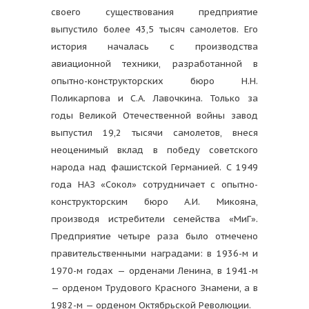
своего существования предприятие
выпустило более 43,5 тысяч самолетов. Его
история началась с производства
авиационной техники, разработанной в
опытно-конструкторских бюро Н.Н.
Поликарпова и С.А. Лавочкина. Только за
годы Великой Отечественной войны завод
выпустил 19,2 тысячи самолетов, внеся
неоценимый вклад в победу советского
народа над фашистской Германией. С 1949
года НАЗ «Сокол» сотрудничает с опытно-
конструкторским бюро А.И. Микояна,
производя истребители семейства «МиГ».
Предприятие четыре раза было отмечено
правительственными наградами: в 1936-м и
1970-м годах — орденами Ленина, в 1941-м
— орденом Трудового Красного Знамени, а в
1982-м — орденом Октябрьской Революции.