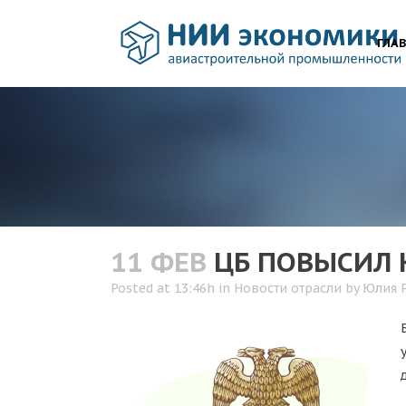
ГЛА
11 ФЕВ
ЦБ ПОВЫСИЛ 
Posted at 13:46h
in
Новости отрасли
by
Юлия 