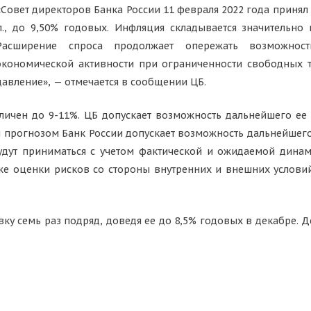
«Совет директоров Банка России 11 февраля 2022 года принял
п., до 9,50% годовых. Инфляция складывается значительно
Расширение спроса продолжает опережать возможнос
экономической активности при ограниченности свободных 
давление», — отмечается в сообщении ЦБ.
личен до 9-11%. ЦБ допускает возможность дальнейшего е
ым прогнозом Банк России допускает возможность дальнейше
удут приниматься с учетом фактической и ожидаемой дина
же оценки рисков со стороны внутренних и внешних услов
ку семь раз подряд, доведя ее до 8,5% годовых в декабре.