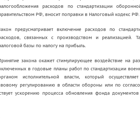
налогообложения расходов по стандартизации оборонно
правительством РФ, вносит поправки в Налоговый кодекс РФ.
Закон предусматривает включение расходов по стандар
расходов, связанных с производством и реализацией. Т
налоговой базы по налогу на прибыль.
Принятие закона окажет стимулирующее воздействие на раз
включенных в годовые планы работ по стандартизации вое
органом исполнительной власти, который осуществля
равовому регулированию в области обороны или по соглас
бствует ускорению процесса обновления фонда документо
.