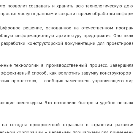
Это позволит создавать и хранить всю технологическую до
упростит доступ к данным и сократит время обработки инфор
Цифровое решение, основанное на отечественном програ
общую информационную архитектуру предприятия. Оно вклю
мы разработки конструкторской документации для проектиров
ные технологии в производственный процесс. Завершила
эффективный способ, как воплотить задумку конструкторов 
чих процессов», – сообщил заместитель управляющего ди
ающие видеокурсы. Это позволило быстро и удобно познак
я на сегодня приоритетной отраслью в стратегии разви
тельной корпорации – целевыми площадками для применен