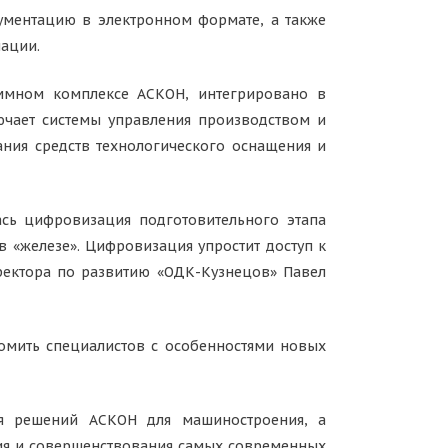
кументацию в электронном формате, а также
мации.
ммном комплексе АСКОН, интегрировано в
чает системы управления производством и
ания средств технологического оснащения и
сь цифровизация подготовительного этапа
в «железе». Цифровизация упростит доступ к
ректора по развитию «ОДК-Кузнецов» Павел
омить специалистов с особенностями новых
тия решений АСКОН для машиностроения, а
ия и совершенствования самых современных