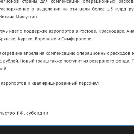
регионов страны для компенсации операционных расходо
Распоряжение о выделении на эти цели более 1,5 млрд ру
Михаил Мишустин.
Речь идёт о поддержке аэропортов в Ростове, Краснодаре, Ана
Брянске, Курске, Воронеже и Симферополе.
В середине апреля на компенсацию операционных расходов э
д рублей. Новый транш также поступит из резервного фонда.
лей.
у аэропортов и квалифицированный персонал.
льство РФ
,
субсидии