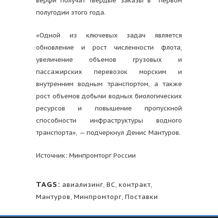
верфи получат твердые заказы в первом
полугодии этого года.
«Одной из ключевых задач является
обновление и рост численности флота,
увеличение объемов грузовых и
пассажирских перевозок морским и
внутренним водным транспортом, а также
рост объемов добычи водных биологических
ресурсов и повышение пропускной
способности инфраструктуры водного
транспорта», — подчеркнул Денис Мантуров.
Источник: Минпромторг России
TAGS:
авиализинг
,
ВС
,
контракт
,
Мантуров
,
Минпромторг
,
Поставки