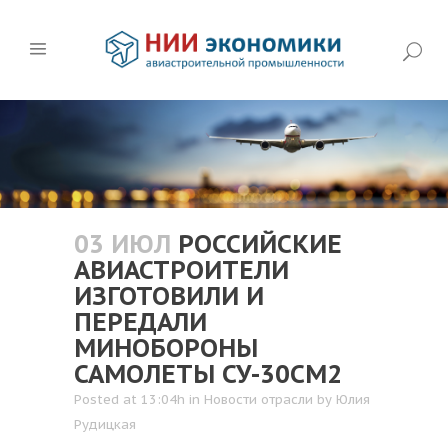
03 ИЮЛ
РОССИЙСКИЕ
АВИАСТРОИТЕЛИ
ИЗГОТОВИЛИ И
ПЕРЕДАЛИ
МИНОБОРОНЫ
САМОЛЕТЫ СУ-30СМ2
Posted at 13:04h
in
Новости отрасли
by
Юлия
Рудицкая