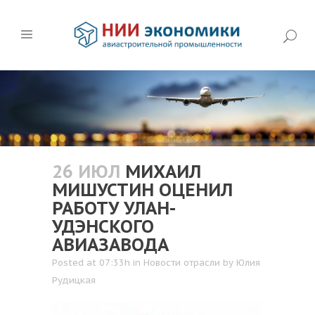
26 ИЮЛ
МИХАИЛ
МИШУСТИН ОЦЕНИЛ
РАБОТУ УЛАН-
УДЭНСКОГО
АВИАЗАВОДА
Posted at 07:33h
in
Новости отрасли
by
Юлия
Рудицкая