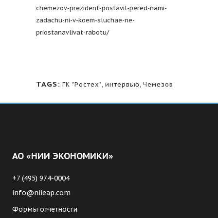
chemezov-prezident-postavil-pered-nami-
zadachu-ni-v-koem-sluchae-ne-
priostanavlivat-rabotu/
TAGS:
ГК "Ростех"
,
интервью
,
Чемезов
АО «НИИ ЭКОНОМИКИ»
+7 (495) 974-0004
info@niieap.com
Формы отчетности