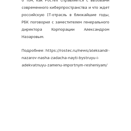
о том, как Ростех справляется с вызовами
современного киберпространства и что ждет
российскую IT-отрасль в ближайшие годы,
РБК поговорил с заместителем генерального
директора Корпорации Александром
Назаровым.
Подробнее: https://rostec.ru/news/aleksandr-
nazarov-nasha-zadacha-nayti-bystruyu-i-
adekvatnuyu-zamenu-importnym-resheniyam/