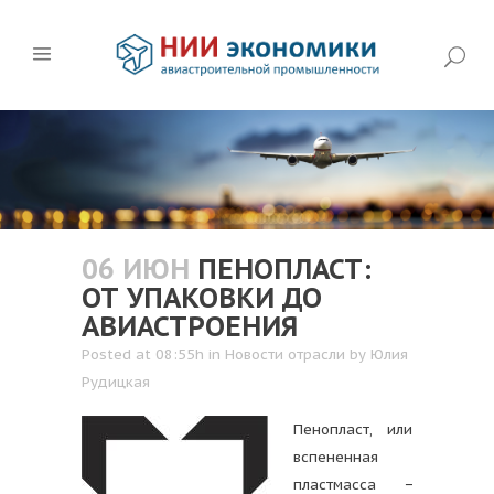
06 ИЮН
ПЕНОПЛАСТ:
ОТ УПАКОВКИ ДО
АВИАСТРОЕНИЯ
Posted at 08:55h
in
Новости отрасли
by
Юлия
Рудицкая
Пенопласт, или
вспененная
пластмасса −