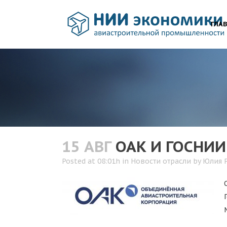
ГЛА
15 АВГ
ОАК И ГОСНИИ
Posted at 08:01h
in
Новости отрасли
by
Юлия 