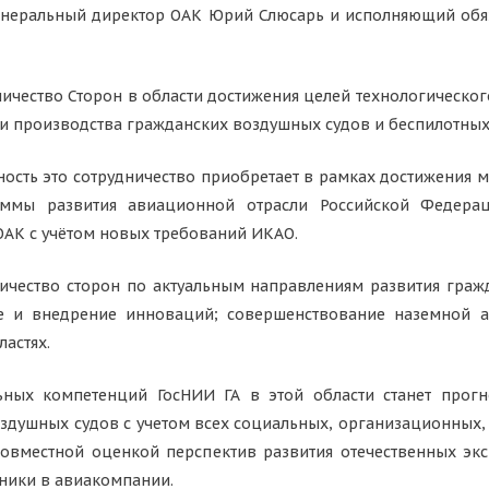
енеральный директор ОАК Юрий Слюсарь и исполняющий обяз
чество Сторон в области достижения целей технологическог
 и производства гражданских воздушных судов и беспилотны
ость это сотрудничество приобретает в рамках достижения 
ммы развития авиационной отрасли Российской Федера
ОАК с учётом новых требований ИКАО.
ничество сторон по актуальным направлениям развития гра
е и внедрение инноваций; совершенствование наземной а
астях.
ьных компетенций ГосНИИ ГА в этой области станет прогн
оздушных судов с учетом всех социальных, организационных,
совместной оценкой перспектив развития отечественных эк
ники в авиакомпании.