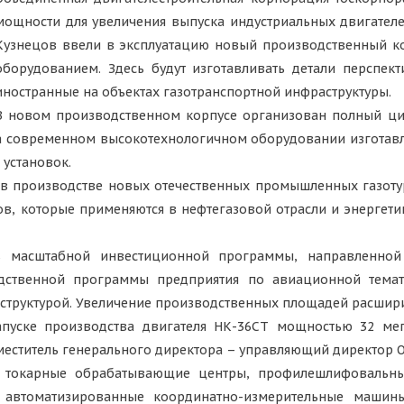
мощности для увеличения выпуска индустриальных двигател
Кузнецов ввели в эксплуатацию новый производственный к
оборудованием. Здесь будут изготавливать детали перспек
иностранные на объектах газотранспортной инфраструктуры.
В новом производственном корпусе организован полный цик
На современном высокотехнологичном оборудовании изготав
установок.
ы в производстве новых отечественных промышленных газот
ов, которые применяются в нефтегазовой отрасли и энергети
% масштабной инвестиционной программы, направленной
дственной программы предприятия по авиационной темати
труктурой. Увеличение производственных площадей расшири
апуске производства двигателя НК-36СТ мощностью 32 мег
меститель генерального директора – управляющий директор 
токарные обрабатывающие центры, профилешлифовальные
 автоматизированные координатно-измерительные машины