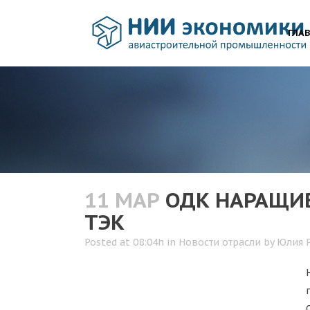
ГЛА
11 МАР
ОДК НАРАЩИВ
ТЭК
Posted at 08:04h
in
Новости отрасли
by
Юлия 