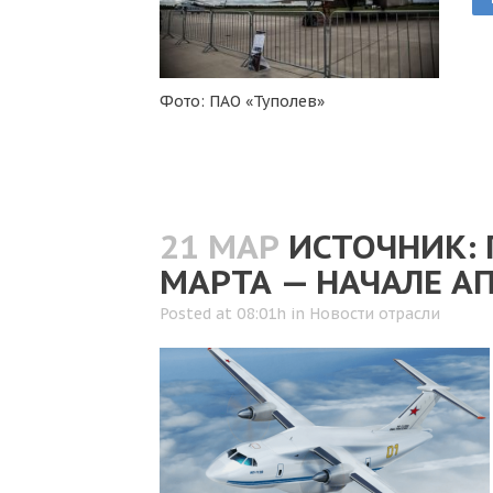
Фото: ПАО «Туполев»
21 МАР
ИСТОЧНИК: 
МАРТА — НАЧАЛЕ А
Posted at 08:01h
in
Новости отрасли