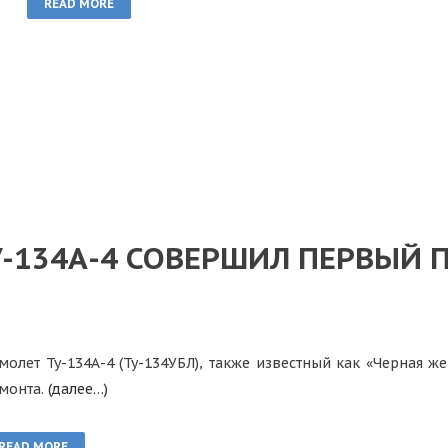
READ MORE
-134А-4 СОВЕРШИЛ ПЕРВЫЙ 
молет Ту-134А-4 (Ту-134УБЛ), также известный как «Черная 
монта.
(далее…)
READ MORE