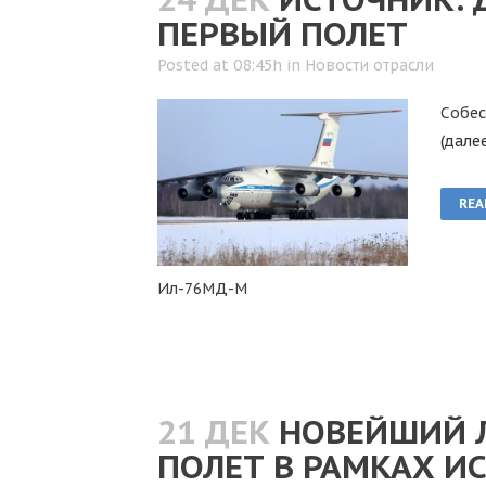
ПЕРВЫЙ ПОЛЕТ
Posted at 08:45h
in
Новости отрасли
Собес
(дале
REA
Ил-76МД-М
21 ДЕК
НОВЕЙШИЙ 
ПОЛЕТ В РАМКАХ И