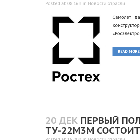
Posted at 08:16h
in
Новости отрасли
Самолет д
конструкто
«Росэлектро
READ MORE
20 ДЕК
ПЕРВЫЙ ПО
ТУ-22М3М СОСТОИТ
Posted at 16:00h
in
Новости отрасли