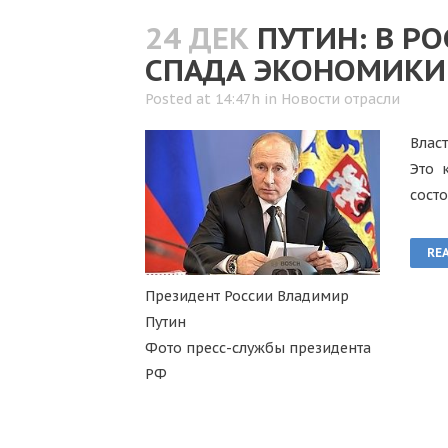
24 ДЕК
ПУТИН: В Р
СПАДА ЭКОНОМИКИ
Posted at 14:47h
in
Новости отрасли
Влас
Это 
сост
RE
Президент России Владимир
Путин
Фото пресс-службы президента
РФ