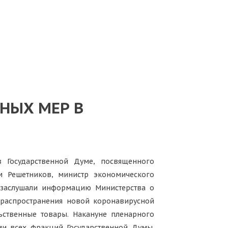
НЫХ МЕР В
в Государственной Думе, посвященного
м Решетников, министр экономического
 заслушали информацию Министерства о
 распространения новой коронавирусной
ьственные товары. Накануне пленарного
ями всех фракций Государственной Думы.