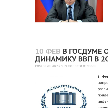
10 ФЕВ
В ГОСДУМЕ 
ДИНАМИКУ ВВП В 2
Posted at 08:47h
in
Новости отрасли
9 фе
вопро
разви
подде
инфек
засед