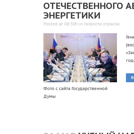
ОТЕЧЕСТВЕННОГО А
ЭНЕРГЕТИКИ
Posted at 08:50h
in
Новости отрасли
Ген
(вх
«За
год
R
Фото с сайта Государственной
Думы