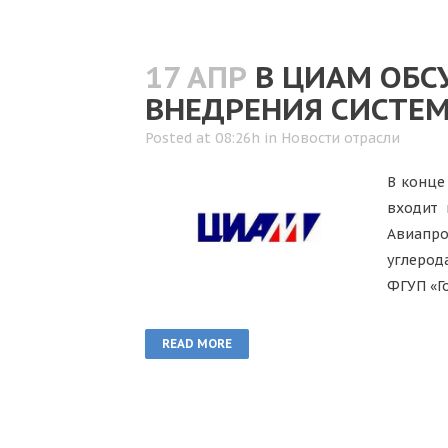
17 АПР
В ЦИАМ ОБС
ВНЕДРЕНИЯ СИСТЕМ
Posted at 08:26h
in
Новости отрасли
В конце
входит 
Авиапро
углерод
ФГУП «Г
READ MORE