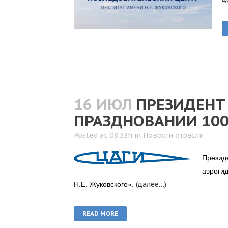
16 ИЮЛ
ПРЕЗИДЕНТ
ПРАЗДНОВАНИИ 100
Posted at 08:33h
in
Новости отрасли
Прези
аэроги
(далее…)
Н.Е. Жуковского».
READ MORE