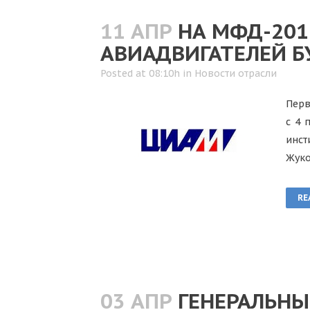
11 АПР
НА МФД-20
АВИАДВИГАТЕЛЕЙ Б
Posted at 08:10h
in
Новости отрасли
Перв
с 4 
инст
Жуко
RE
03 АПР
ГЕНЕРАЛЬНЫ