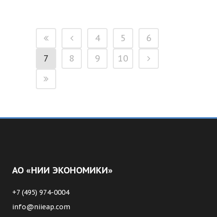
4
5
6
7
8
9
10
АО «НИИ ЭКОНОМИКИ»
+7 (495) 974-0004
info@niieap.com