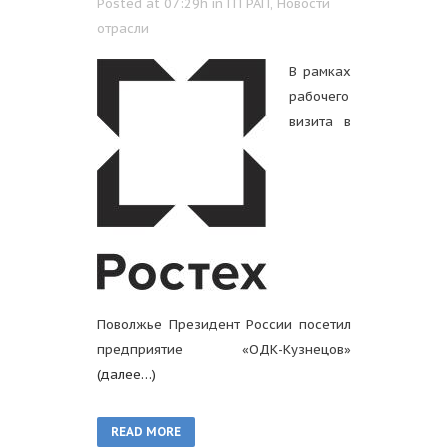
Posted at 07:29h
in
ГП РАП
,
Новости
отрасли
В рамках
рабочего
визита в
Поволжье Президент России посетил
предприятие «ОДК-Кузнецов»
(далее…)
READ MORE