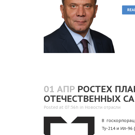
REA
01 АПР
РОСТЕХ ПЛА
ОТЕЧЕСТВЕННЫХ СА
Posted at 07:56h
in
Новости отрасли
В госкорпорац
Ту-214 и Ил-96