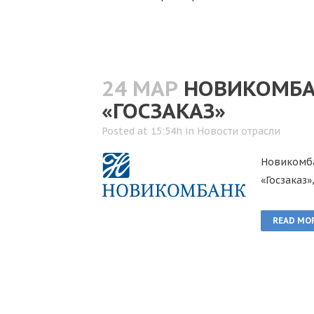
24 МАР
НОВИКОМБА
«ГОСЗАКАЗ»
Posted at 15:54h
in
Новости отрасли
Новикомба
«Госзаказ
READ MO