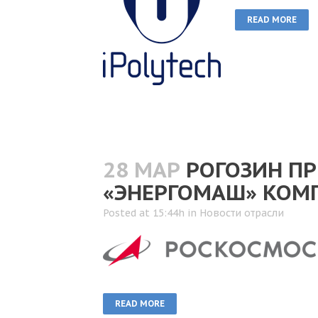
READ MORE
28 МАР
РОГОЗИН ПР
«ЭНЕРГОМАШ» КОМ
Posted at 15:44h
in
Новости отрасли
READ MORE