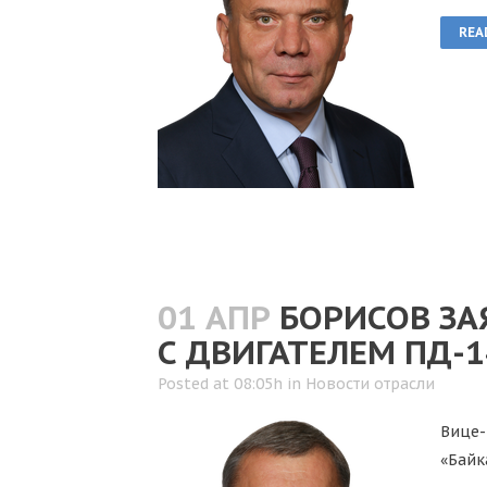
REA
01 АПР
БОРИСОВ ЗА
С ДВИГАТЕЛЕМ ПД-1
Posted at 08:05h
in
Новости отрасли
Вице-
«Байк