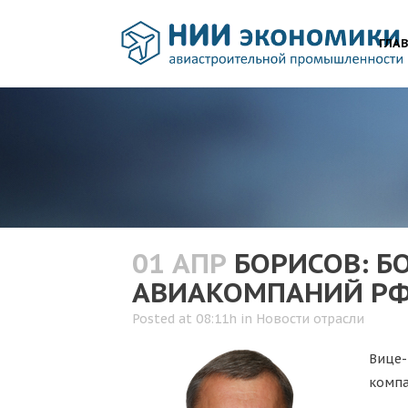
ГЛА
01 АПР
БОРИСОВ: Б
АВИАКОМПАНИЙ РФ 
Posted at 08:11h
in
Новости отрасли
Вице-
комп