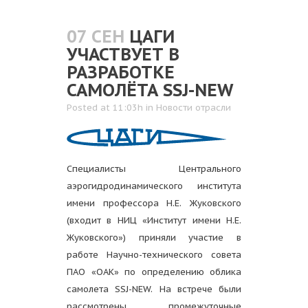
07 СЕН
ЦАГИ
УЧАСТВУЕТ В
РАЗРАБОТКЕ
САМОЛЁТА SSJ-NEW
Posted at 11:03h
in
Новости отрасли
Специалисты Центрального
аэрогидродинамического института
имени профессора Н.Е. Жуковского
(входит в НИЦ «Институт имени Н.Е.
Жуковского») приняли участие в
работе Научно-технического совета
ПАО «ОАК» по определению облика
самолета SSJ-NEW. На встрече были
рассмотрены промежуточные