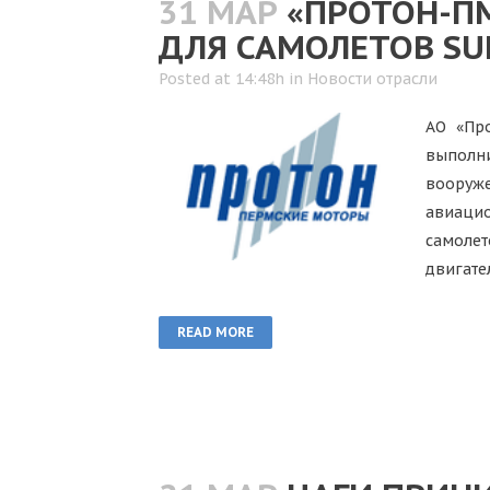
31 МАР
«ПРОТОН-П
ДЛЯ САМОЛЕТОВ SUK
Posted at 14:48h
in
Новости отрасли
АО «Пр
выполн
вооруж
авиацио
самолет
двигате
READ MORE