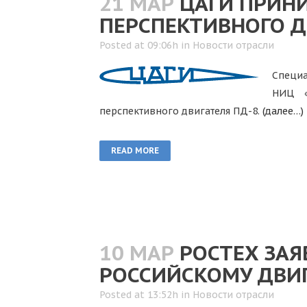
21 МАР
ЦАГИ ПРИН
ПЕРСПЕКТИВНОГО Д
Posted at 09:06h
in
Новости отрасли
Специа
НИЦ «
перспективного двигателя ПД-8.
(далее…)
READ MORE
10 МАР
РОСТЕХ ЗАЯ
РОССИЙСКОМУ ДВИГ
Posted at 13:52h
in
Новости отрасли