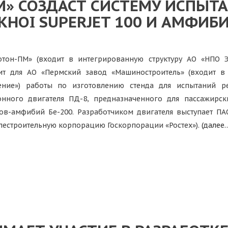
М» СОЗДАСТ СИСТЕМУ ИСПЫТ
HOI SUPERJET 100 И АМФИБИ
отон-ПМ» (входит в интегрированную структуру АО «НПО Э
ит для АО «Пермский завод «Машиностроитель» (входит в 
ение») работы по изготовлению стенда для испытаний ре
нного двигателя ПД-8, предназначенного для пассажирск
ов-амфибий Бе-200. Разработчиком двигателя выступает П
лестроительную корпорацию Госкорпорации «Ростех»).
(далее