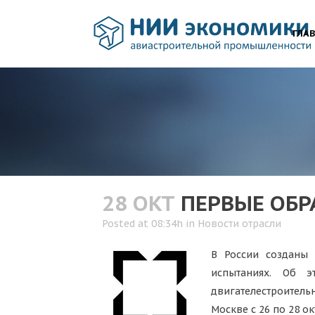
ГЛА
28 ОКТ
ПЕРВЫЕ ОБР
Posted at 08:34h
in
Новости отрасли
В России созданы 
испытаниях. Об э
двигателестроител
Москве с 26 по 28 ок