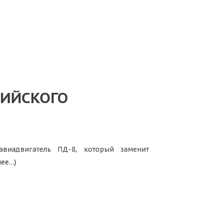
СИЙСКОГО
виадвигатель ПД-8, который заменит
лее…)